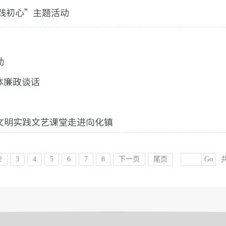
践初心”主题活动
动
体廉政谈话
文明实践文艺课堂走进向化镇
2
3
4
5
6
7
8
下一页
尾页
Go