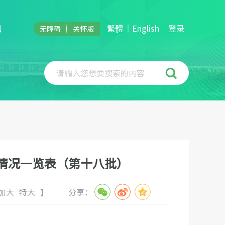
和
繁體
English
登录
无障碍
关怀版
请输入您想要搜索的内容
情况一览表（第十八批）
加大
特大
】
分享：