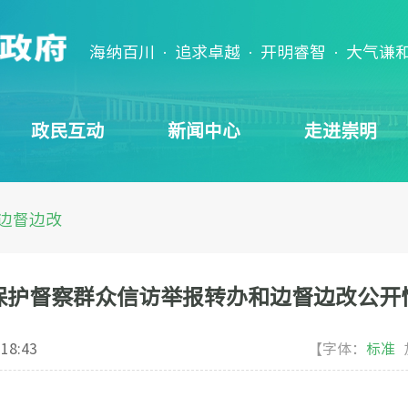
海纳百川 · 追求卓越 · 开明睿智 · 大气谦
政民互动
新闻中心
走进崇明
边督边改
保护督察群众信访举报转办和边督边改公开
 18:43
【字体：
标准