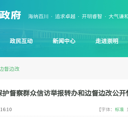
海纳百川 · 追求卓越 · 开明睿智 · 大气谦
政民互动
新闻中心
走进崇明
边督边改
保护督察群众信访举报转办和边督边改公开
 16:10
【字体：
标准