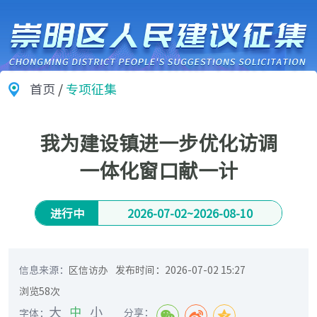
首页
/
专项征集
我为建设镇进一步优化访调
一体化窗口献一计
进行中
2026-07-02
~
2026-08-10
信息来源：
区信访办
发布时间：
2026-07-02 15:27
浏览
58
次
大
中
小
分享：
字体：