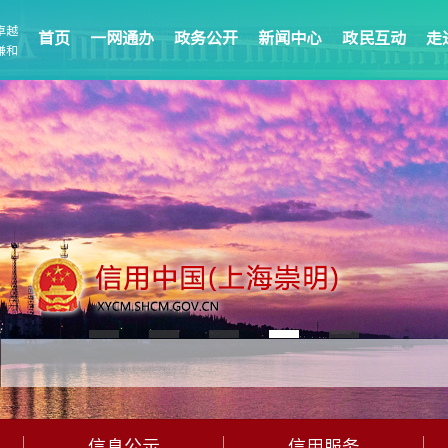
卓越
首页
一网通办
政务公开
新闻中心
政民互动
走
谦和
信息公示
信用服务