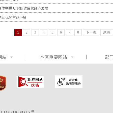
具体举措 切实促进民营经济发展
设 优化营商环境
1
2
3
4
5
6
7
8
下一页
尾页
网站
本区重要网站
部
02300
2000215 号