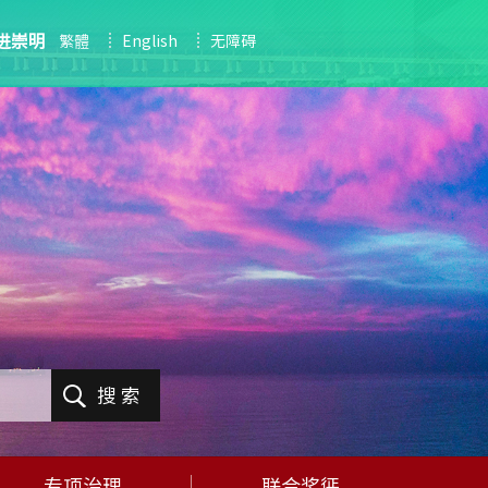
进崇明
繁體
English
无障碍
搜 索
专项治理
联合奖惩