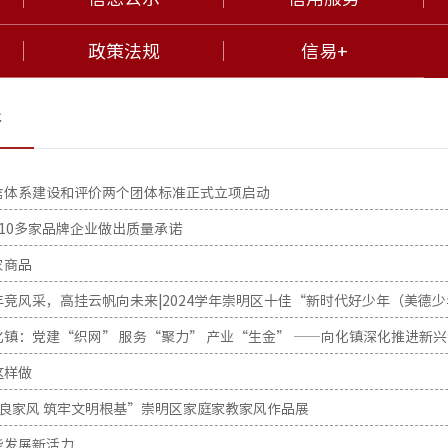
政策法规
信易+
行
信体系建设和评价两个团体标准正式立项启动
10多家品牌企业做出质量承诺
农商品
竞风采，高挂云帆向未来|2024学年崇明区十佳“新时代好少年（美德
这样做
良家风 筑牢文明根基”崇明区家庭家教家风作品展
能发展新活力