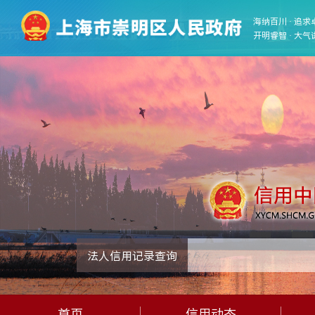
海纳百川 · 追求
开明睿智 · 大气
法人信用记录查询
首页
信用动态