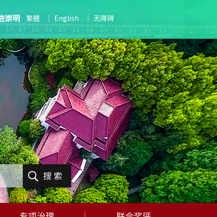
进崇明
繁體
English
无障碍
搜 索
专项治理
联合奖惩