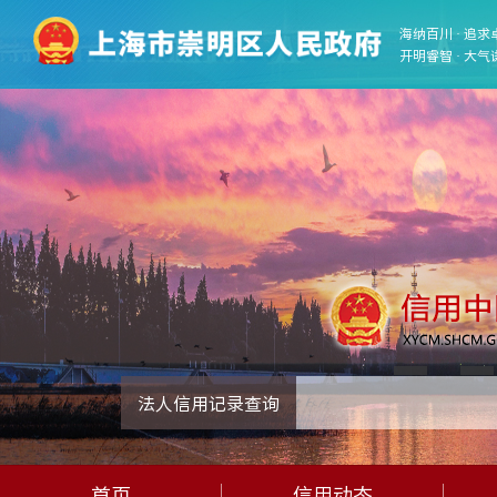
海纳百川 · 追求
开明睿智 · 大气
法人信用记录查询
首页
信用动态