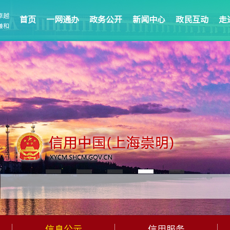
卓越
首页
一网通办
政务公开
新闻中心
政民互动
走
谦和
信息公示
信用服务