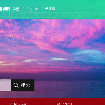
进崇明
繁體
English
无障碍
搜 索
专项治理
联合奖惩