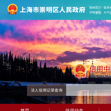
海纳百川 · 追求
开明睿智 · 大气
法人信用记录查询
首页
信用动态