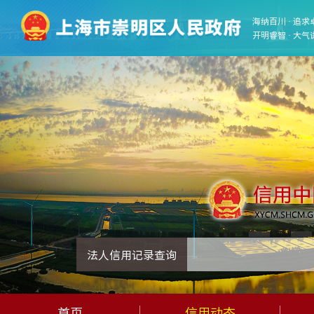
海纳百川 · 追求
开明睿智 · 大气
法人信用记录查询
首页
信用动态