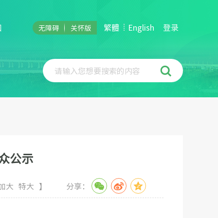
和
繁體
English
登录
无障碍
关怀版
请输入您想要搜索的内容
群众公示
加大
特大
】
分享：