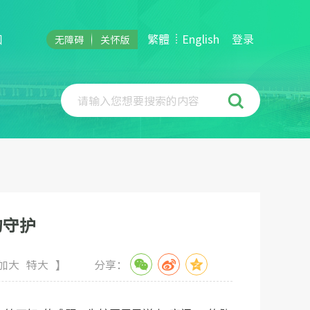
和
繁體
English
登录
无障碍
关怀版
请输入您想要搜索的内容
的守护
加大
特大
】
分享：