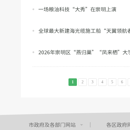
一场粮油科技“大秀”在崇明上演
全球最大新建海光缆施工船“天翼领航
2026年崇明区“燕归巢”“凤来栖”
1
2
3
4
5
6
市政府及各部门网站
各区政府