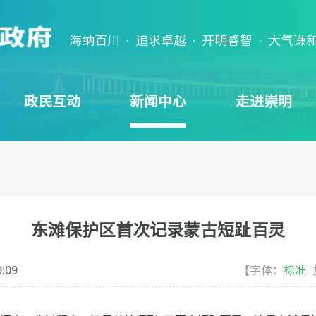
海纳百川 · 追求卓越 · 开明睿智 · 大气谦
政民互动
新闻中心
走进崇明
东滩保护区首次记录蒙古短趾百灵
9:09
【字体：
标准