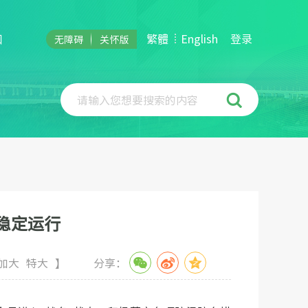
和
繁體
English
登录
无障碍
关怀版
请输入您想要搜索的内容
稳定运行
加大
特大
】
分享：