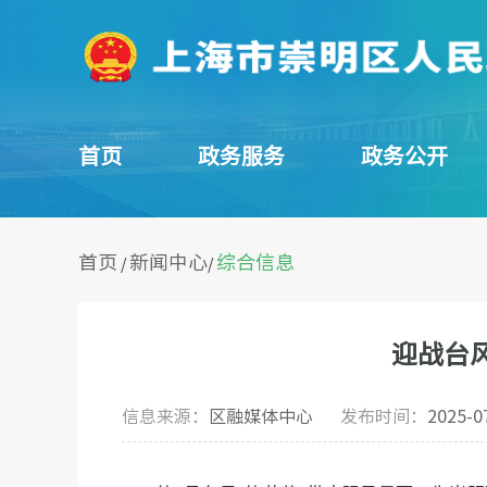
首页
政务服务
政务公开
首页
新闻中心
综合信息
/
/
迎战台
信息来源：
区融媒体中心
发布时间：
2025-0