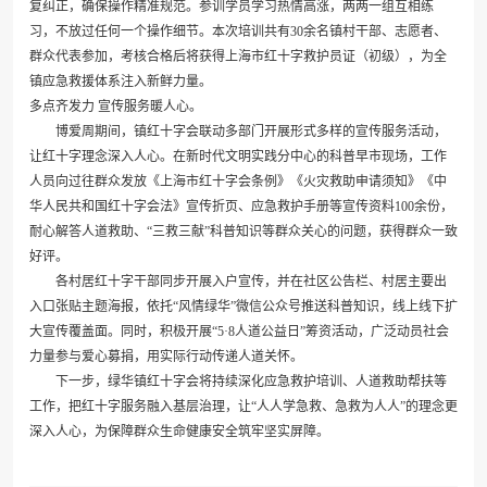
复纠正，确保操作精准规范。参训学员学习热情高涨，两两一组互相练
习，不放过任何一个操作细节。本次培训共有30余名镇村干部、志愿者、
群众代表参加，考核合格后将获得上海市红十字救护员证（初级），为全
镇应急救援体系注入新鲜力量。
多点齐发力 宣传服务暖人心。
博爱周期间，镇红十字会联动多部门开展形式多样的宣传服务活动，
让红十字理念深入人心。在新时代文明实践分中心的科普早市现场，工作
人员向过往群众发放《上海市红十字会条例》《火灾救助申请须知》《中
华人民共和国红十字会法》宣传折页、应急救护手册等宣传资料100余份，
耐心解答人道救助、“三救三献”科普知识等群众关心的问题，获得群众一致
好评。
各村居红十字干部同步开展入户宣传，并在社区公告栏、村居主要出
入口张贴主题海报，依托“风情绿华”微信公众号推送科普知识，线上线下扩
大宣传覆盖面。同时，积极开展“5·8人道公益日”筹资活动，广泛动员社会
力量参与爱心募捐，用实际行动传递人道关怀。
下一步，绿华镇红十字会将持续深化应急救护培训、人道救助帮扶等
工作，把红十字服务融入基层治理，让“人人学急救、急救为人人”的理念更
深入人心，为保障群众生命健康安全筑牢坚实屏障。