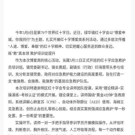
今年5月8日是第79个世界红十字日。近日，绿华镇红十字会以“博爱申
城，你我同行”为主题，扎实开展红十字博爱周系列活动，通过多层次传播
“人道、博爱、奉献”的红十字精神，切实把暖心服务送到群众身边。
练“救”真本领 救护培训促提升
作为本次博爱周的核心活动，当属5月11日正式开班的红十字应急救护
员培训班。镇党委副书记、镇长黄超，副镇长（行政）印海蓉带头参与培
训，充分彰显镇党委、政府对应急救护能力建设的高度重视，旨在打造一
支“敢施救、会施救、能施救”的基层应急救护队伍。
本次培训特邀崇明区红十字会专业讲师团队授课，采用“理论精讲+实
操演练+考核认证”的模式开展。理论课堂上，讲师围绕“黄金4分钟”急救原
则，系统讲解心肺复苏（CPR）、自动体外除颤仪（AED）使用、海姆立
克急救法、创伤止血包扎等核心技能，结合真实案例强调应急救护“早一秒
处置、多一份希望”的重要性。
实操环节，讲师一对一手把手指导参训学员开展模拟操作，从评估环
境、判断意识、胸外按压、开放气道、人工呼吸等流程，每一个动作都反