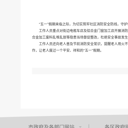
“五一”假期来临之际，为切实筑牢社区消防安全防线，守护
工作人员重点对街边电瓶车店及铝合金门窗加工店开展消防安
合金加工废料乱堆乱放等隐患当场督促整改，杜绝安全事故发生
工作人员还向老人普及节前消防安全常识，提醒老人用火不离
作，让老人度过一个平安、祥和的“五一”假期。
市政府及各部门网站
各区政府