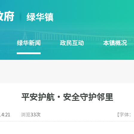
绿华镇
绿华新闻
政民互动
本镇概况
平安护航・安全守护邻里
14:21
浏览
33
次
【字体：