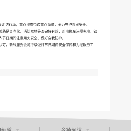
爱走访行动，重点排查街边重点商铺，全力守护邻里安全。
线路是否老化、消防器材是否完好有效，对电瓶车违规充电、铝
人节日期间注意用火安全、做好自我防护。
认可。新绿居委会将持续做好节日期间安全保障和为老服务工
门频道
乡镇频道