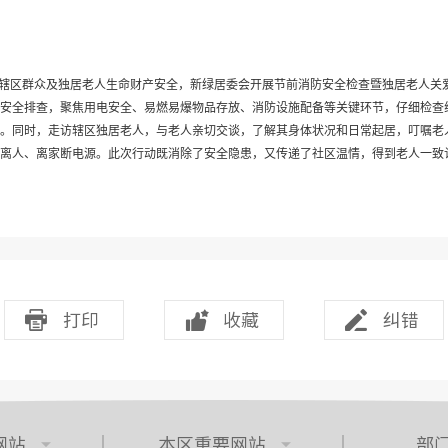
辖区群众及独居老人生命财产安全，新绿居委会开展节前消防安全检查暨独居老人关
全排查，聚焦用电安全、易燃易爆物品存放、消防设施配备等关键环节，仔细检查
。同时，走访辖区独居老人，与老人亲切交谈，了解其身体状况和日常起居，叮嘱老
人、离家断电源。此次行动既消除了安全隐患，又传递了社区温情，得到老人一致
打印
收藏
纠错
网站
本区重要网站
部