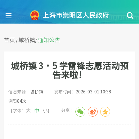
首页
城桥镇
通知公告
/
/
城桥镇 3・5 学雷锋志愿活动预
告来啦！
信息来源：
城桥镇
发布时间：
2026-03-01 10:38
浏览
84
次
大
中
小
分享：
【字体：
】